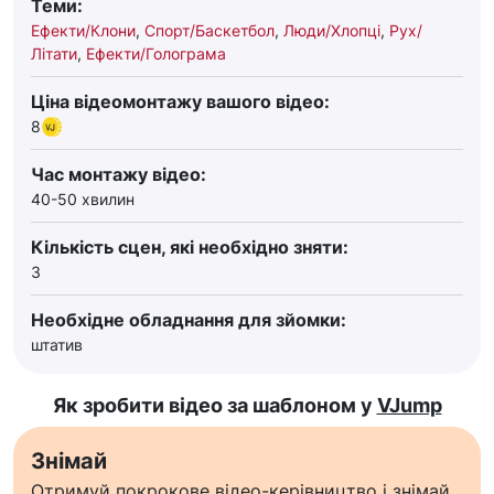
Теми:
Ефекти/Клони
,
Спорт/Баскетбол
,
Люди/Хлопці
,
Рух/
Літати
,
Ефекти/Голограма
Ціна відеомонтажу вашого відео:
8
Час монтажу відео:
40-50 хвилин
Кількість сцен, які необхідно зняти:
3
Необхідне обладнання для зйомки:
штатив
Як зробити відео за шаблоном у
VJump
Знімай
Отримуй покрокове відео-керівництво і знімай