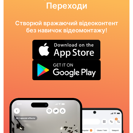
Переходи
Створюй вражаючий відеоконтент
без навичок відеомонтажу!