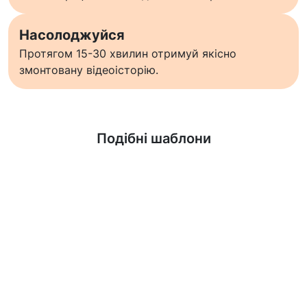
Насолоджуйся
Протягом 15-30 хвилин отримуй якісно
змонтовану відеоісторію.
Дізнатися більше
Подібні шаблони