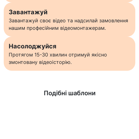
Завантажуй
Завантажуй своє відео та надсилай замовлення
нашим професійним відеомонтажерам.
Насолоджуйся
Протягом 15-30 хвилин отримуй якісно
змонтовану відеоісторію.
Дізнатися більше
Подібні шаблони