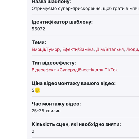
Назва шаблону:
Отримуємо супер-прискорення, щоб грати в м'яч
Ідентифікатор шаблону:
55072
Теми:
Емоції/Гумор
,
Ефекти/Заміна
,
Дім/Вітальня
,
Люди/
Тип відеоефекту:
Відеоефект «Суперздібності» для TikTok
Ціна відеомонтажу вашого відео:
5
Час монтажу відео:
25-35 хвилин
Кількість сцен, які необхідно зняти:
2