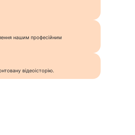
влення нашим професійним
нтовану відеоісторію.