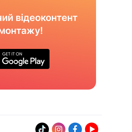
ий відеоконтент
омонтажу!