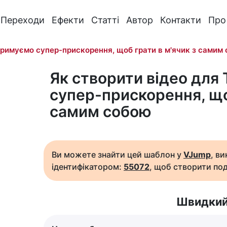
Переходи
Ефекти
Статті
Автор
Контакти
Про
римуємо супер-прискорення, щоб грати в м'ячик з самим
Як створити відео для
супер-прискорення, що
самим собою
Ви можете знайти цей шаблон у
VJump
, в
ідентифікатором:
55072
, щоб створити под
Швидкий