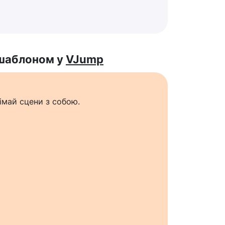
 шаблоном у
VJump
імай сцени з собою.