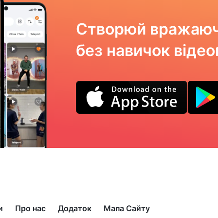
Створюй вражаюч
без навичок віде
и
Про нас
Додаток
Мапа Сайту