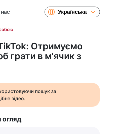
 нас
Українська
English
 собою
Español
Русский
 TikTok: Отримуємо
Français
б грати в м'ячик з
繁體中文
简体中文
日本語
икористовуючи пошук за
ібне відео.
 огляд