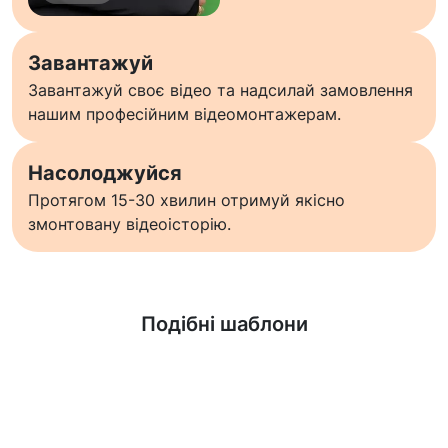
Завантажуй
Завантажуй своє відео та надсилай замовлення
нашим професійним відеомонтажерам.
Насолоджуйся
Протягом 15-30 хвилин отримуй якісно
змонтовану відеоісторію.
Дізнатися більше
Подібні шаблони