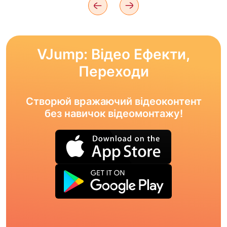
VJump: Відео Ефекти,
Переходи
Створюй вражаючий відеоконтент
без навичок відеомонтажу!