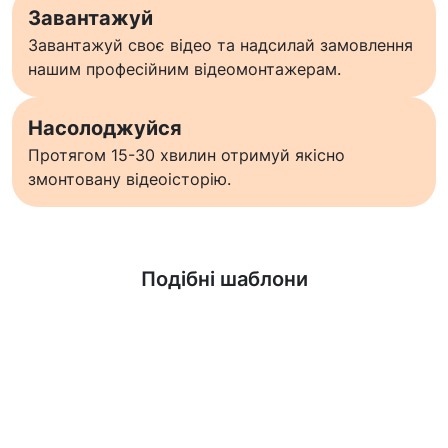
Завантажуй
Завантажуй своє відео та надсилай замовлення
нашим професійним відеомонтажерам.
Насолоджуйся
Протягом 15-30 хвилин отримуй якісно
змонтовану відеоісторію.
Дізнатися більше
Подібні шаблони