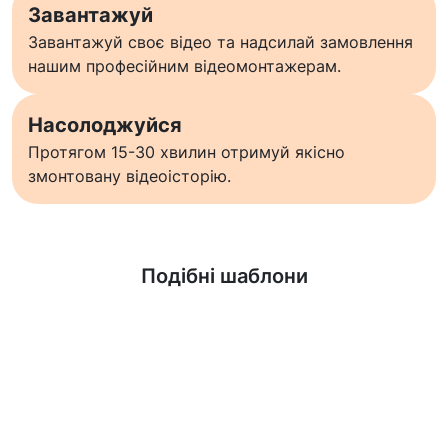
Завантажуй
Завантажуй своє відео та надсилай замовлення
нашим професійним відеомонтажерам.
Насолоджуйся
Протягом 15-30 хвилин отримуй якісно
змонтовану відеоісторію.
Дізнатися більше
Подібні шаблони