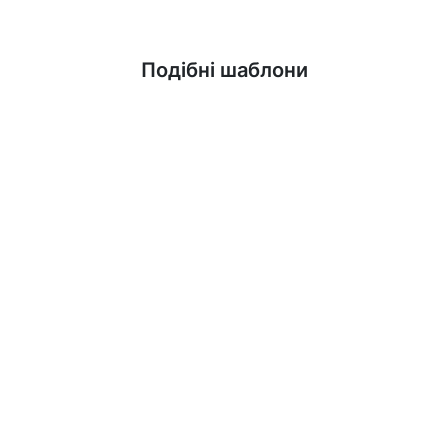
Дізнатися більше
Подібні шаблони