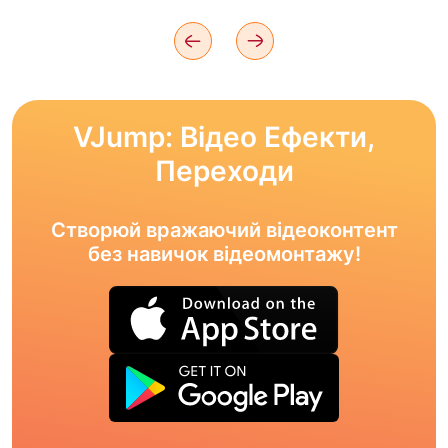
VJump: Відео Ефекти,
Переходи
Створюй вражаючий відеоконтент
без навичок відеомонтажу!