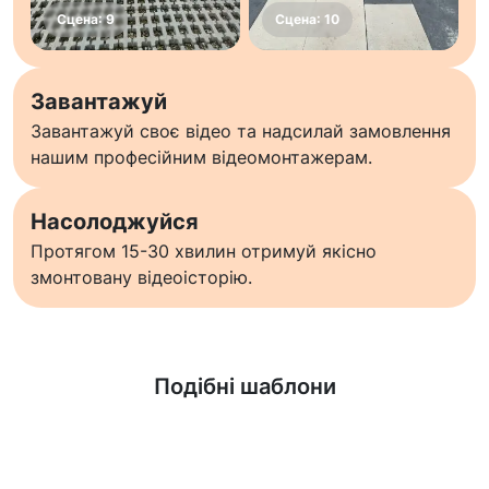
Завантажуй
Завантажуй своє відео та надсилай замовлення
нашим професійним відеомонтажерам.
Насолоджуйся
Протягом 15-30 хвилин отримуй якісно
змонтовану відеоісторію.
Дізнатися більше
Подібні шаблони