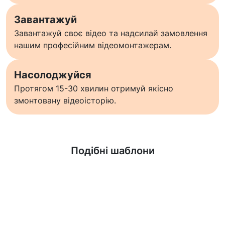
Завантажуй
Завантажуй своє відео та надсилай замовлення
нашим професійним відеомонтажерам.
Насолоджуйся
Протягом 15-30 хвилин отримуй якісно
змонтовану відеоісторію.
Дізнатися більше
Подібні шаблони