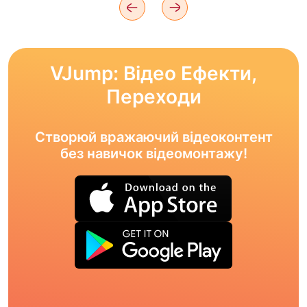
VJump: Відео Ефекти,
Переходи
Створюй вражаючий відеоконтент
без навичок відеомонтажу!