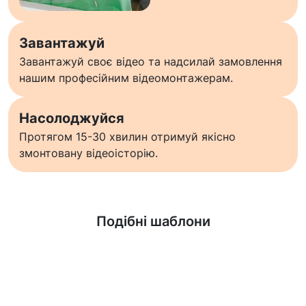
Завантажуй
Завантажуй своє відео та надсилай замовлення
нашим професійним відеомонтажерам.
Насолоджуйся
Протягом 15-30 хвилин отримуй якісно
змонтовану відеоісторію.
Дізнатися більше
Подібні шаблони