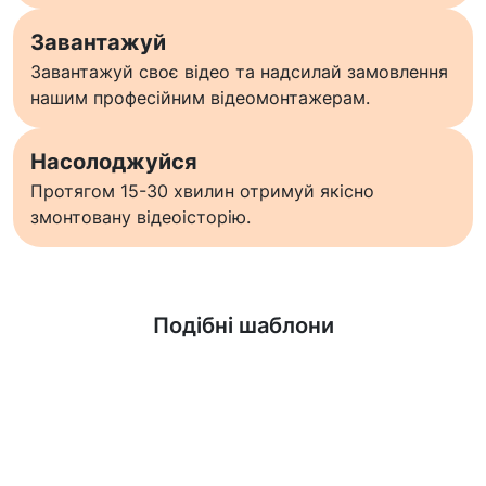
Завантажуй
Завантажуй своє відео та надсилай замовлення
нашим професійним відеомонтажерам.
Насолоджуйся
Протягом 15-30 хвилин отримуй якісно
змонтовану відеоісторію.
Дізнатися більше
Подібні шаблони