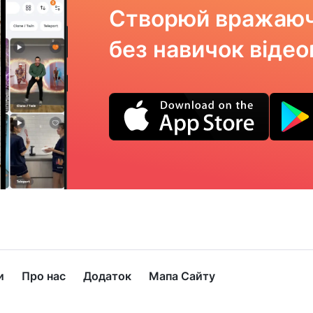
Створюй вражаюч
без навичок віде
и
Про нас
Додаток
Мапа Сайту