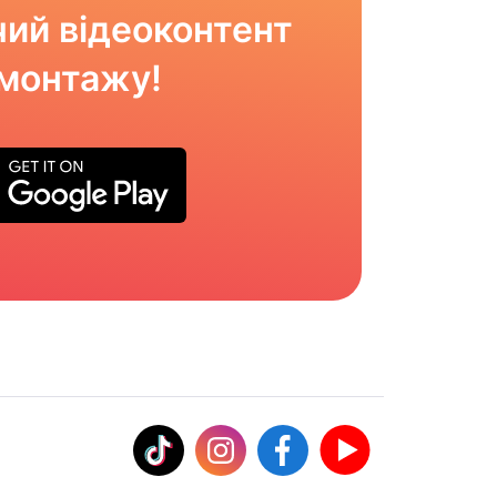
ий відеоконтент
омонтажу!