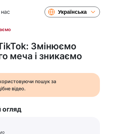
 нас
Українська
English
каємо
Español
Русский
 TikTok: Змінюємо
Français
го меча і зникаємо
繁體中文
简体中文
日本語
икористовуючи пошук за
ібне відео.
 огляд
мо