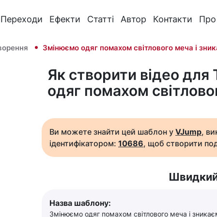
Переходи
Ефекти
Статті
Автор
Контакти
Про
ворення
Змінюємо одяг помахом світлового меча і зни
Як створити відео для
одяг помахом світлово
Ви можете знайти цей шаблон у
VJump
, в
ідентифікатором:
10686
, щоб створити под
Швидкий
Назва шаблону:
Змінюємо одяг помахом світлового меча і зникає