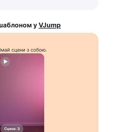
 шаблоном у
VJump
імай сцени з собою.