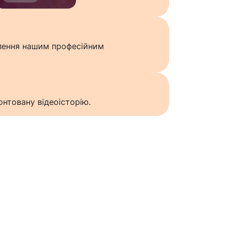
влення нашим професійним
нтовану відеоісторію.