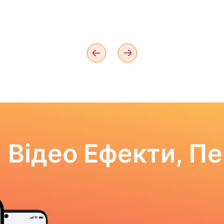
 Відео Ефекти, П