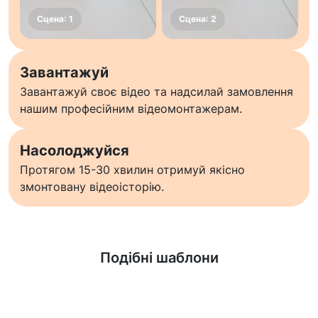
Завантажуй
Завантажуй своє відео та надсилай замовлення
нашим професійним відеомонтажерам.
Насолоджуйся
Протягом 15-30 хвилин отримуй якісно
змонтовану відеоісторію.
Дізнатися більше
Подібні шаблони