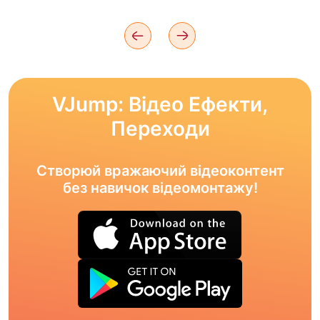
VJump: Відео Ефекти,
Переходи
Створюй вражаючий відеоконтент
без навичок відеомонтажу!