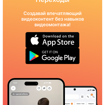
Создавай впечатляющий
видеоконтент без навыков
видеомонтажа!