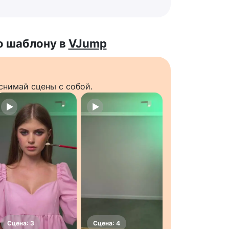
о шаблону в
VJump
снимай сцены с собой.