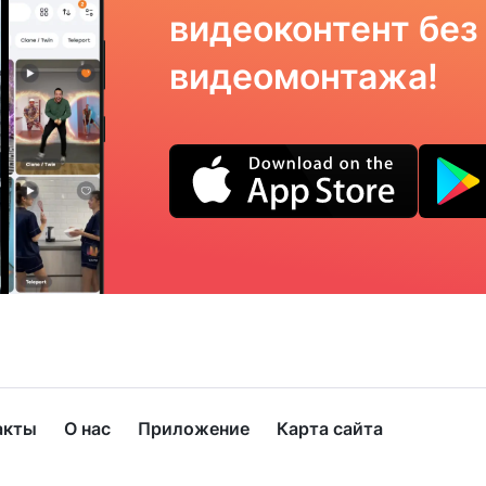
видеоконтент без
видеомонтажа!
акты
О нас
Приложение
Карта сайта