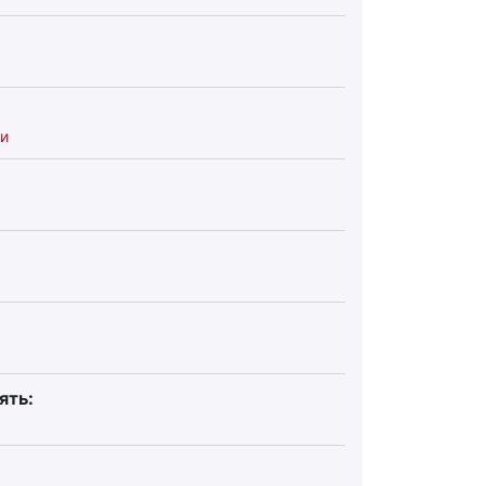
и
ять: