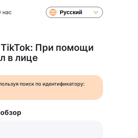
 нас
Русский
English
Español
Українська
 TikTok: При помощи
Français
л в лице
繁體中文
简体中文
日本語
спользуя поиск по идентификатору:
 обзор