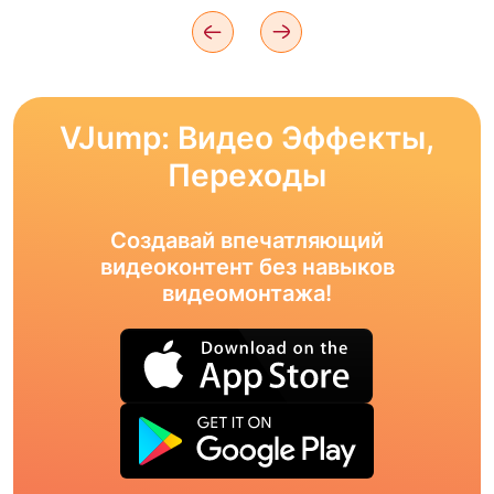
VJump: Видео Эффекты,
Переходы
Создавай впечатляющий
видеоконтент без навыков
видеомонтажа!