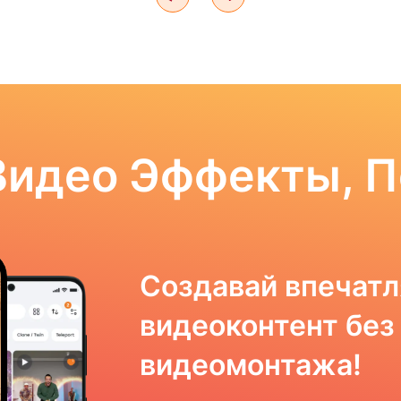
Видео Эффекты, 
Создавай впечат
видеоконтент без
видеомонтажа!