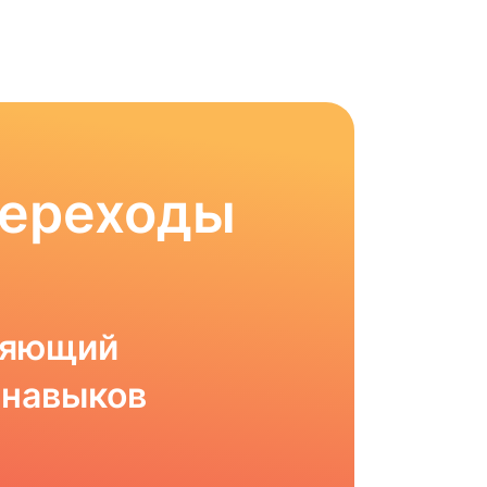
Переходы
ляющий
 навыков