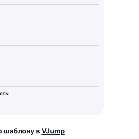
ять:
о шаблону в
VJump