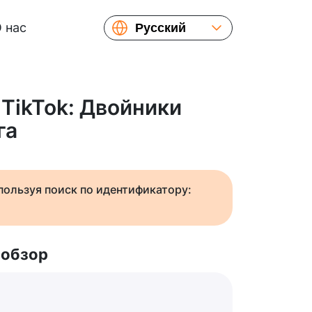
 нас
Русский
English
Español
Українська
 TikTok: Двойники
Français
га
繁體中文
简体中文
日本語
спользуя поиск по идентификатору:
 обзор