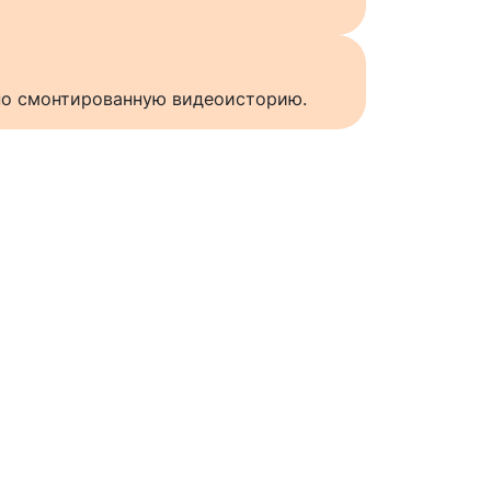
нно смонтированную видеоисторию.
ы