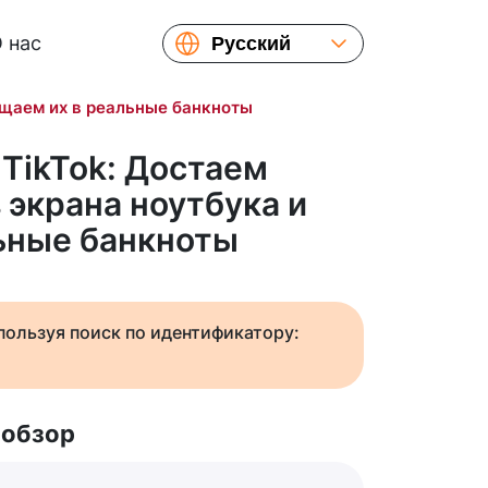
 нас
Русский
English
ащаем их в реальные банкноты
Español
Українська
 TikTok: Достаем
Français
 экрана ноутбука и
繁體中文
ьные банкноты
简体中文
日本語
спользуя поиск по идентификатору:
 обзор