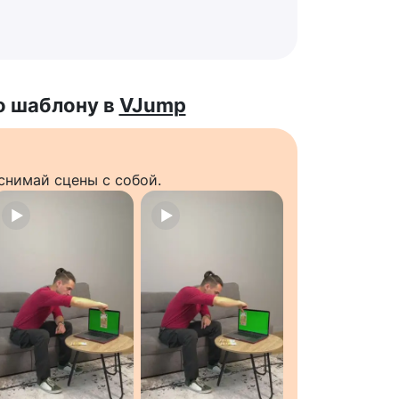
о шаблону в
VJump
снимай сцены с собой.