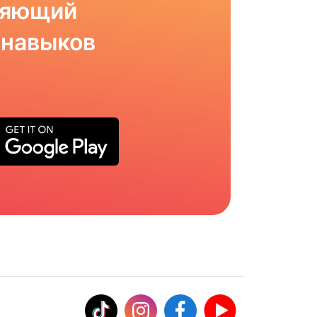
ляющий
 навыков