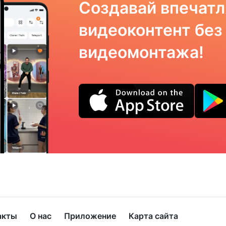
Создавай впечат
видеоконтент без
видеомонтажа!
акты
О нас
Приложение
Карта сайта