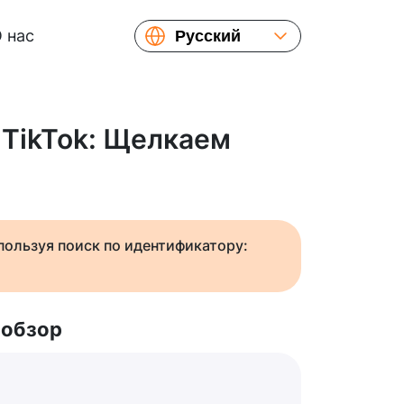
 нас
Русский
English
Español
Українська
 TikTok: Щелкаем
Français
繁體中文
简体中文
日本語
спользуя поиск по идентификатору:
 обзор