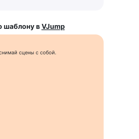
о шаблону в
VJump
снимай сцены с собой.