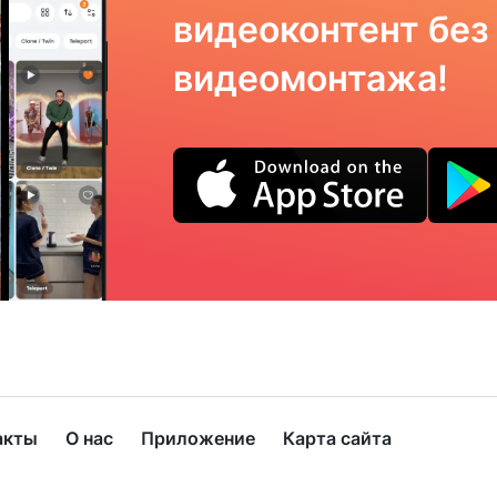
видеоконтент без
видеомонтажа!
акты
О нас
Приложение
Карта сайта