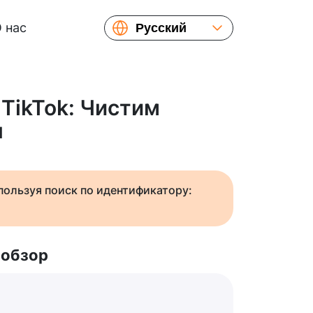
 нас
Русский
English
Español
Українська
 TikTok: Чистим
Français
н
繁體中文
简体中文
日本語
спользуя поиск по идентификатору:
 обзор