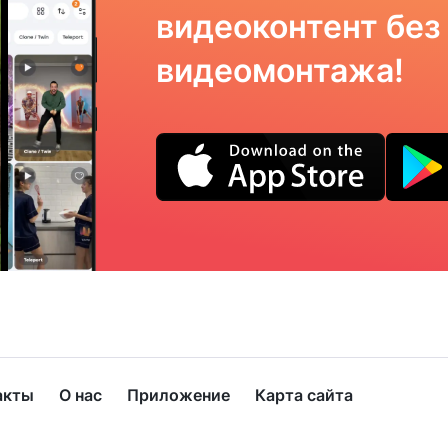
видеоконтент без
видеомонтажа!
акты
О нас
Приложение
Карта сайта