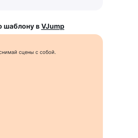
о шаблону в
VJump
снимай сцены с собой.