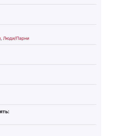
и
,
Люди/Парни
ять: