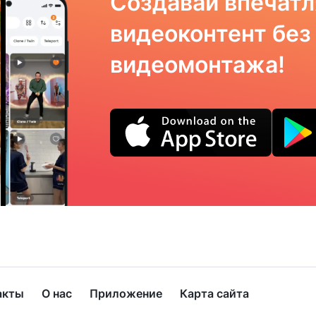
Создавай впечат
видеоконтент без
видеомонтажа!
акты
О нас
Приложение
Карта сайта