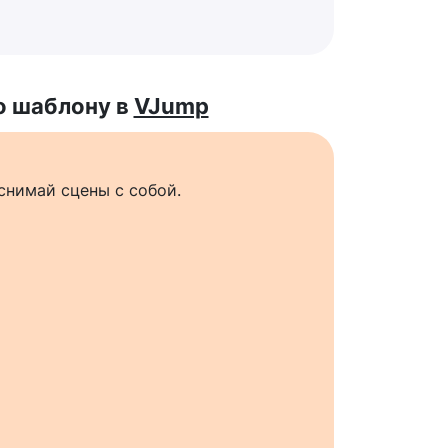
о шаблону в
VJump
снимай сцены с собой.