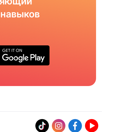
ляющий
 навыков