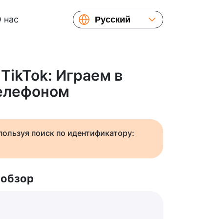
 нас
Русский
English
Español
Українська
TikTok: Играем в
Français
телефоном
繁體中文
简体中文
日本語
спользуя поиск по идентификатору:
 обзор