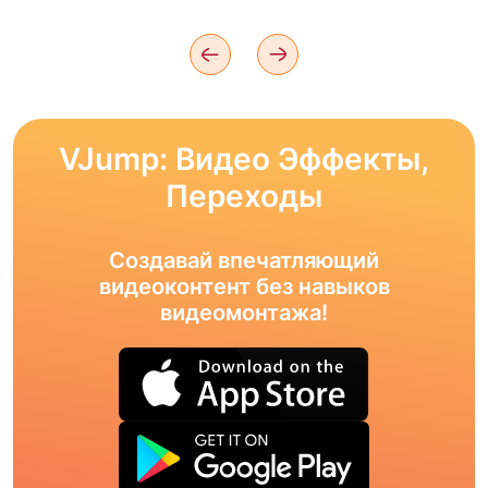
VJump: Видео Эффекты,
Переходы
Создавай впечатляющий
видеоконтент без навыков
видеомонтажа!