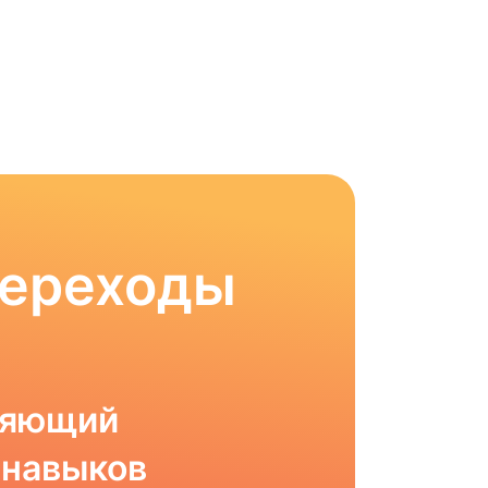
Переходы
ляющий
 навыков