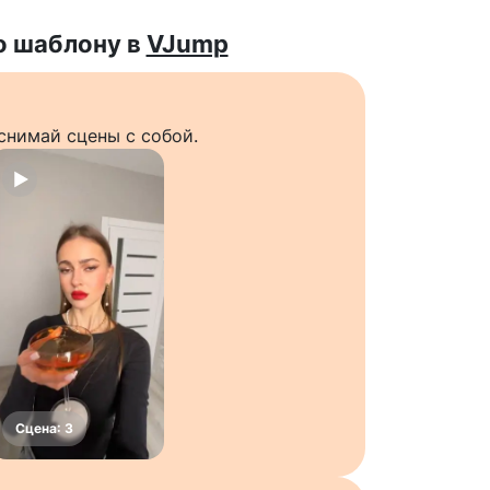
о шаблону в
VJump
снимай сцены с собой.