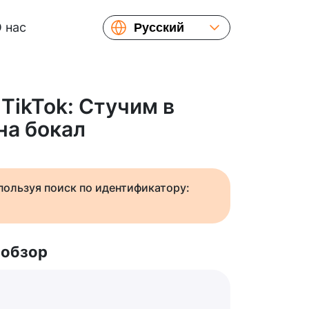
 нас
Русский
English
Español
Українська
TikTok: Стучим в
Français
на бокал
繁體中文
简体中文
日本語
спользуя поиск по идентификатору:
 обзор