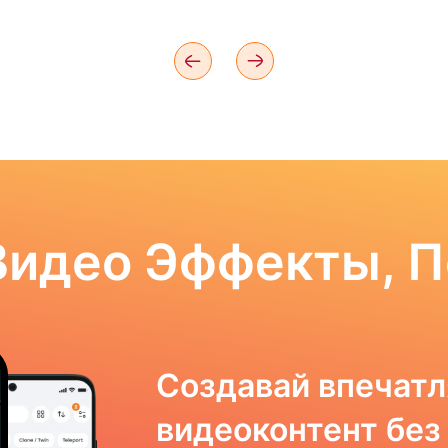
Видео Эффекты, 
Создавай впечат
видеоконтент без