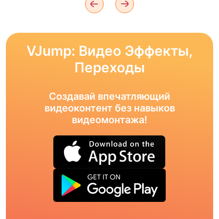
VJump: Видео Эффекты,
Переходы
Создавай впечатляющий
видеоконтент без навыков
видеомонтажа!