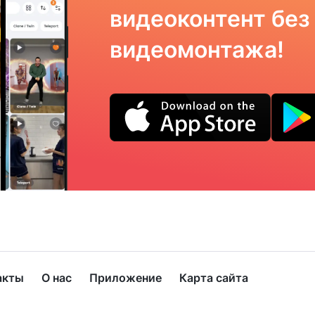
видеоконтент без
видеомонтажа!
акты
О нас
Приложение
Карта сайта