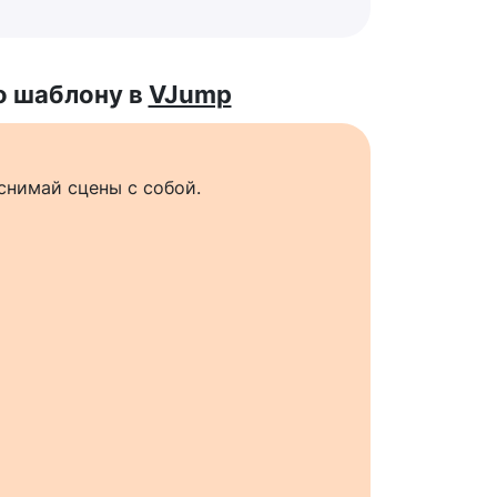
о шаблону в
VJump
снимай сцены с собой.