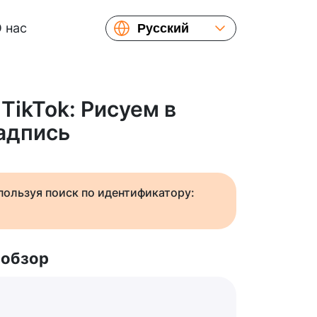
 нас
Русский
English
Español
Українська
TikTok: Рисуем в
Français
адпись
繁體中文
简体中文
日本語
спользуя поиск по идентификатору:
 обзор