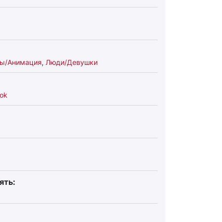
ы/Анимация
,
Люди/Девушки
ok
ять: