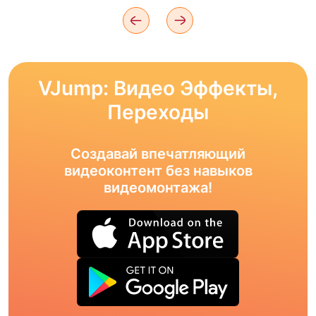
VJump: Видео Эффекты,
Переходы
Создавай впечатляющий
видеоконтент без навыков
видеомонтажа!