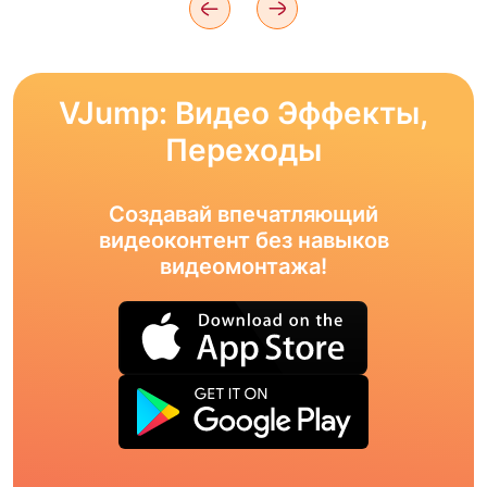
VJump: Видео Эффекты,
Переходы
Создавай впечатляющий
видеоконтент без навыков
видеомонтажа!