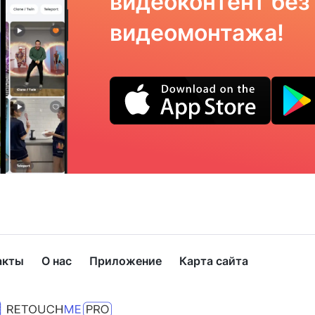
видеоконтент без
видеомонтажа!
акты
О нас
Приложение
Карта сайта