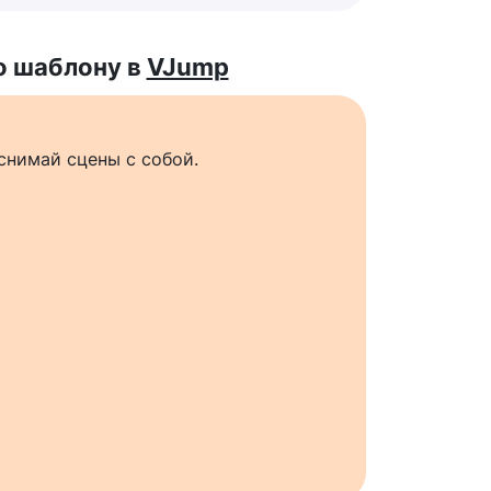
о шаблону в
VJump
снимай сцены с собой.