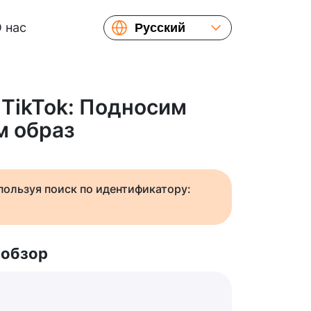
 нас
Русский
English
Español
Українська
 TikTok: Подносим
Français
м образ
繁體中文
简体中文
日本語
спользуя поиск по идентификатору:
 обзор