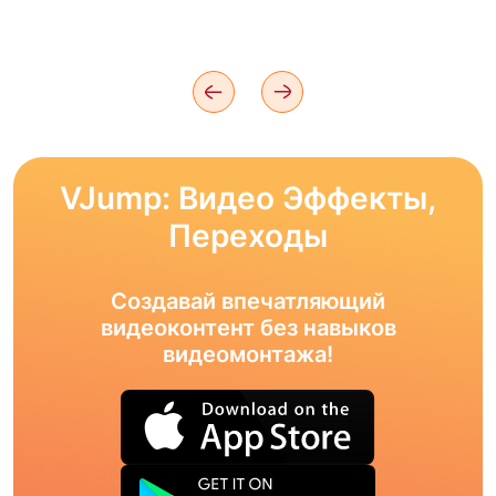
VJump: Видео Эффекты,
Переходы
Создавай впечатляющий
видеоконтент без навыков
видеомонтажа!