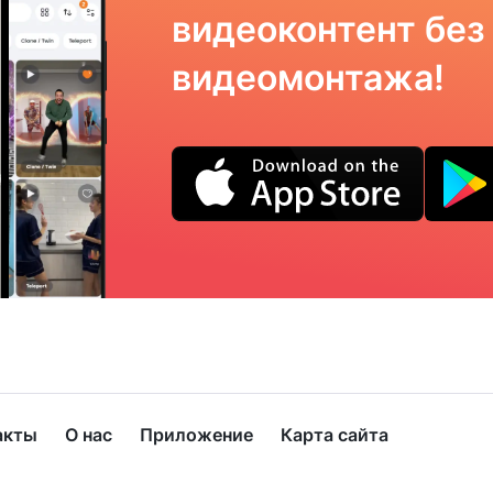
видеоконтент без
видеомонтажа!
акты
О нас
Приложение
Карта сайта