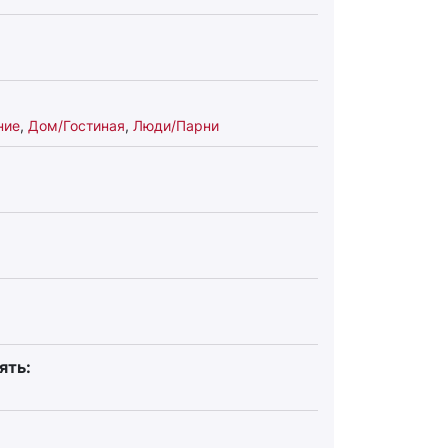
ние
,
Дом/Гостиная
,
Люди/Парни
ять: