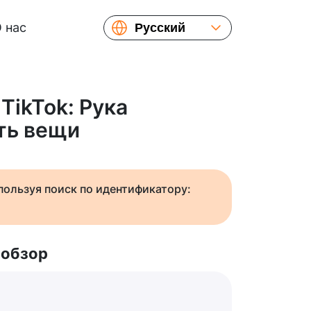
 нас
Русский
English
Español
Українська
TikTok: Рука
Français
ть вещи
繁體中文
简体中文
日本語
спользуя поиск по идентификатору:
 обзор