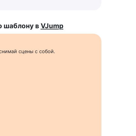
о шаблону в
VJump
снимай сцены с собой.