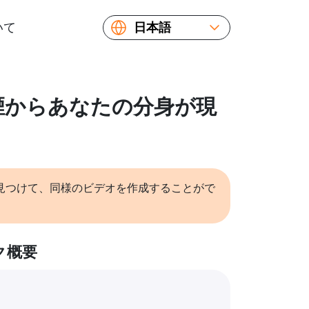
いて
日本語
English
Español
Русский
: 煙からあなたの分身が現
Українська
Français
繁體中文
简体中文
見つけて、同様のビデオを作成することがで
ク概要