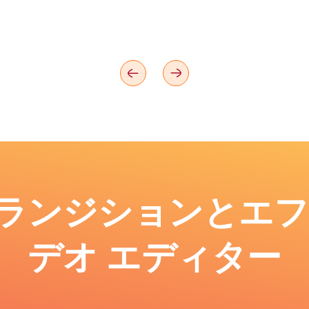
: トランジションとエ
デオ エディター