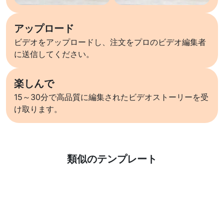
アップロード
ビデオをアップロードし、注文をプロのビデオ編集者
に送信してください。
楽しんで
15～30分で高品質に編集されたビデオストーリーを受
け取ります。
詳しくはこちら
類似のテンプレート