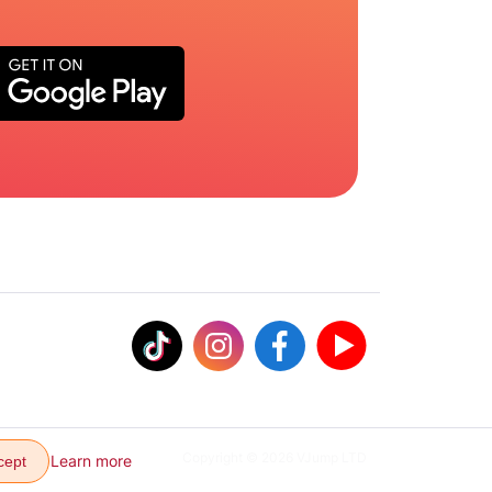
Copyright © 2026 VJump LTD
Learn more
cept