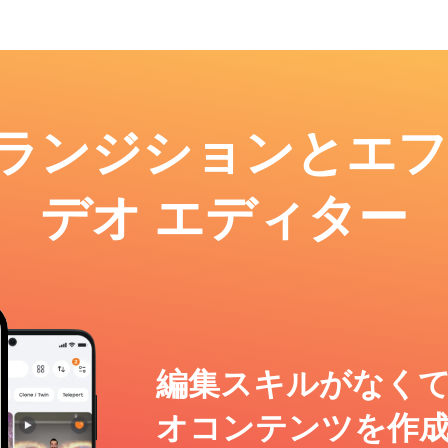
: トランジションとエ
デオ エディター
編集スキルがなく
オコンテンツを作