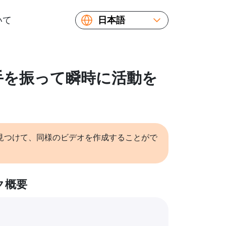
いて
日本語
English
Español
Русский
: 手を振って瞬時に活動を
Українська
Français
繁體中文
简体中文
見つけて、同様のビデオを作成することがで
ク概要