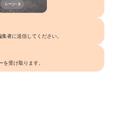
編集者に送信してください。
リーを受け取ります。