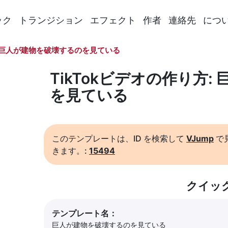
ック
トランジション
エフェクト
作者
連絡先
につ
巨人が建物を破壊するのを見ている
TikTokビデオの作り方
を見ている
このテンプレートは、ID を検索して
VJump
で
きます。:
15494
クイッ
テンプレート名：
巨人が建物を破壊するのを見ている