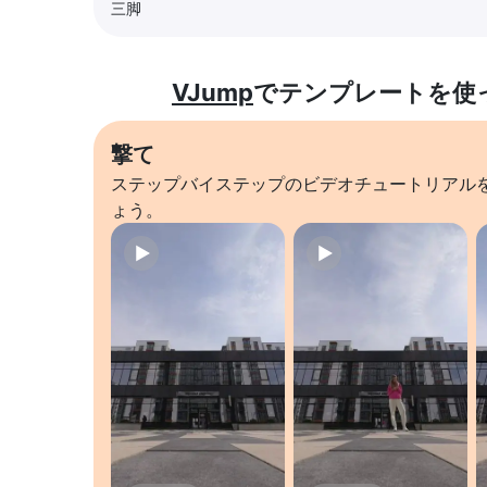
三脚
VJump
でテンプレートを使
撃て
ステップバイステップのビデオチュートリアル
ょう。