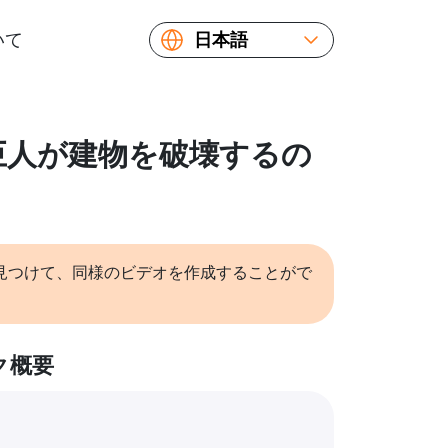
いて
日本語
English
Español
Русский
: 巨人が建物を破壊するの
Українська
Français
繁體中文
简体中文
見つけて、同様のビデオを作成することがで
ク概要