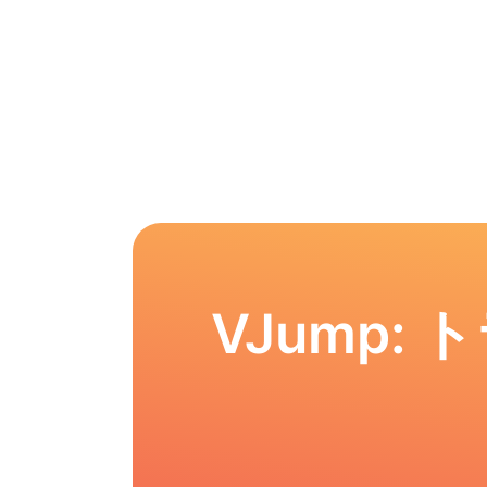
VJump