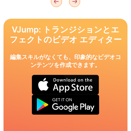
VJump: トランジションとエ
フェクトのビデオ エディター
編集スキルがなくても、印象的なビデオコ
ンテンツを作成できます。