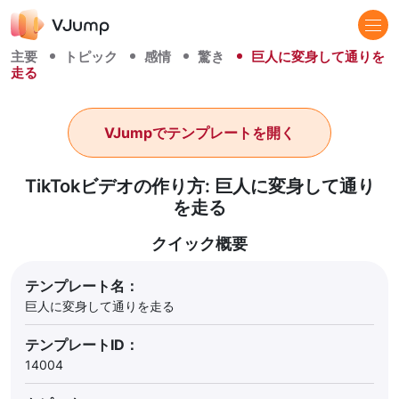
主要
トピック
感情
驚き
巨人に変身して通りを
走る
VJumpでテンプレートを開く
TikTokビデオの作り方: 巨人に変身して通り
を走る
クイック概要
テンプレート名：
巨人に変身して通りを走る
テンプレートID：
14004