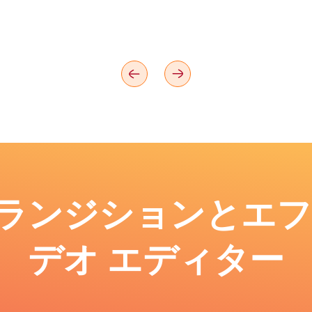
: トランジションとエ
デオ エディター