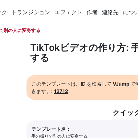
ック
トランジション
エフェクト
作者
連絡先
につ
で別の人に変身する
TikTokビデオの作り方
する
このテンプレートは、ID を検索して
VJump
で
きます。:
12712
クイッ
テンプレート名：
手の振りで別の人に変身する