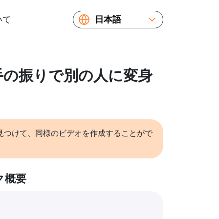
いて
日本語
English
Español
Русский
: 手の振りで別の人に変身
Українська
Français
繁體中文
简体中文
見つけて、同様のビデオを作成することがで
ク概要