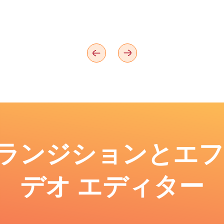
: トランジションとエ
デオ エディター