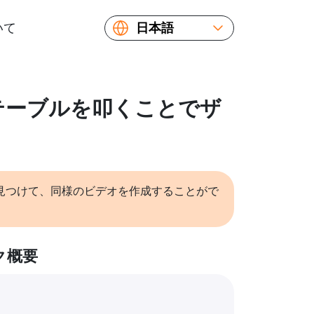
いて
日本語
English
Español
Русский
: テーブルを叩くことでザ
Українська
Français
繁體中文
简体中文
見つけて、同様のビデオを作成することがで
ク概要