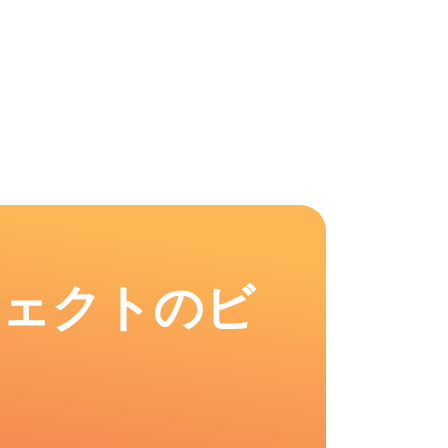
フェクトのビ