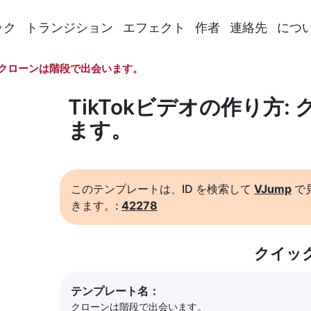
ック
トランジション
エフェクト
作者
連絡先
につ
クローンは階段で出会います。
TikTokビデオの作り方
ます。
このテンプレートは、ID を検索して
VJump
で
きます。:
42278
クイッ
テンプレート名：
クローンは階段で出会います。