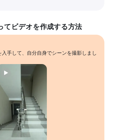
ってビデオを作成する方法
を入手して、自分自身でシーンを撮影しまし