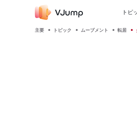
トピ
主要
トピック
ムーブメント
転居