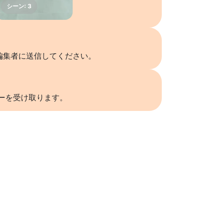
編集者に送信してください。
リーを受け取ります。