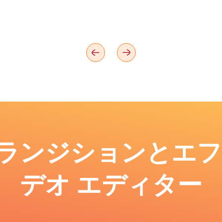
: トランジションとエ
デオ エディター