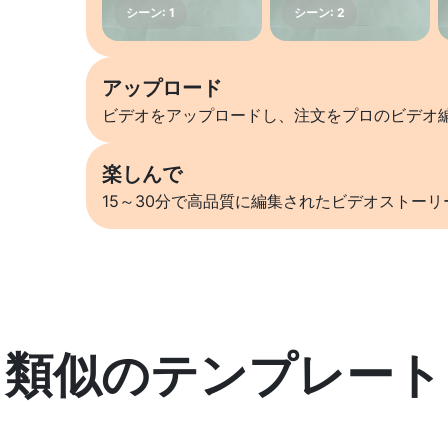
アップロード
ビデオをアップロードし、注文をプロのビデオ
楽しんで
15～30分で高品質に編集されたビデオストー
類似のテンプレート
詳しくはこちら