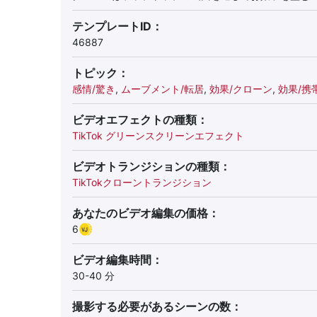
テンプレートID：
46887
トピック：
感情/驚き
,
ムーブメント/転居
,
効果/クローン
,
効果/携
ビデオエフェクトの種類：
TikTok グリーンスクリーンエフェクト
ビデオトランジションの種類：
TikTokクローントランジション
あなたのビデオ編集の価格：
6
ビデオ編集時間：
30-40 分
撮影する必要があるシーンの数：