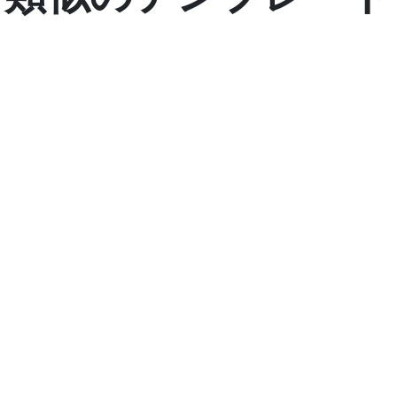
詳しくはこちら