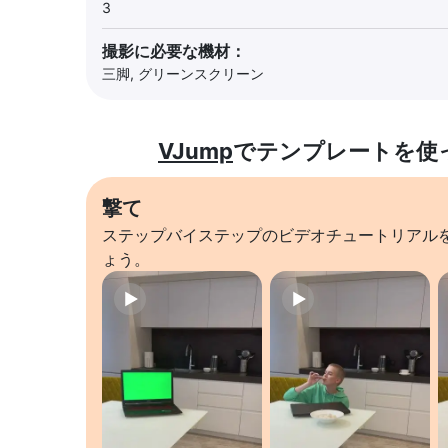
3
撮影に必要な機材：
三脚, グリーンスクリーン
VJump
でテンプレートを使
撃て
ステップバイステップのビデオチュートリアル
ょう。