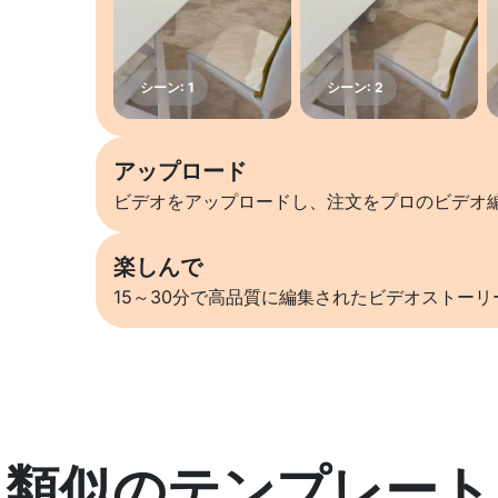
アップロード
ビデオをアップロードし、注文をプロのビデオ
楽しんで
15～30分で高品質に編集されたビデオストー
類似のテンプレート