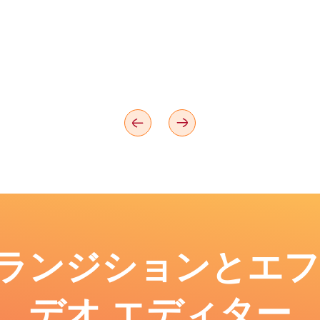
: トランジションとエ
デオ エディター