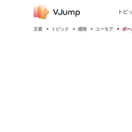
トピ
主要
トピック
感情
ユーモア
ボー