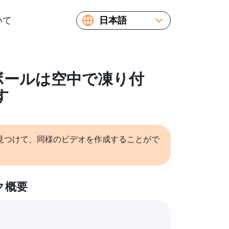
いて
日本語
English
Español
Русский
: ボールは空中で凍り付
Українська
す
Français
繁體中文
简体中文
見つけて、同様のビデオを作成することがで
ク概要