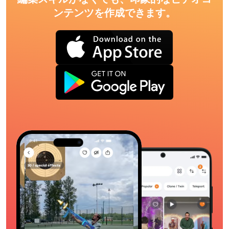
ンテンツを作成できます。