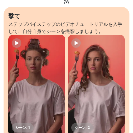
法
撃て
ステップバイステップのビデオチュートリアルを入手
して、自分自身でシーンを撮影しましょう。