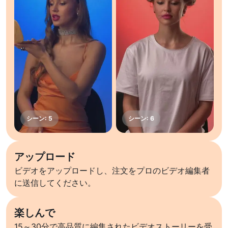
アップロード
ビデオをアップロードし、注文をプロのビデオ編集者
に送信してください。
楽しんで
15～30分で高品質に編集されたビデオストーリーを受