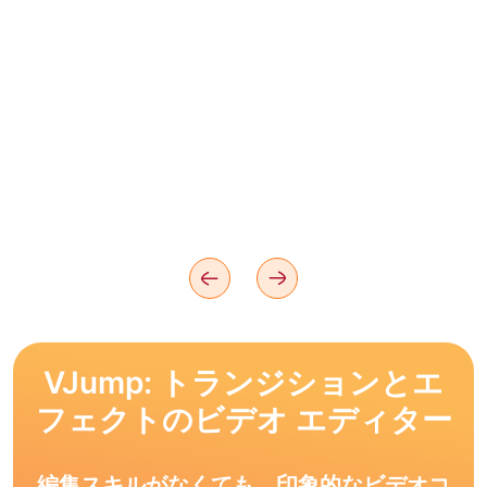
VJump: トランジションとエ
フェクトのビデオ エディター
編集スキルがなくても、印象的なビデオコ