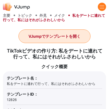
主要
トピック
外見
メイク
私をデートに連れて
行って、私にはそれがふさわしいから
VJumpでテンプレートを開く
TikTokビデオの作り方: 私をデートに連れて
行って、私にはそれがふさわしいから
クイック概要
テンプレート名：
私をデートに連れて行って、私にはそれがふさわしいから
テンプレートID：
12826