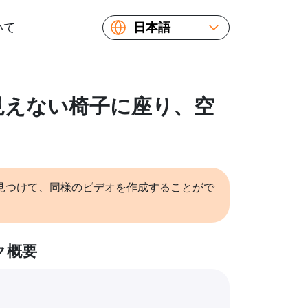
いて
日本語
English
Español
Русский
: 見えない椅子に座り、空
Українська
Français
繁體中文
简体中文
見つけて、同様のビデオを作成することがで
ク概要