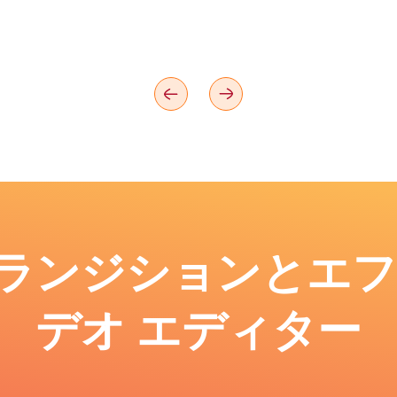
: トランジションとエ
デオ エディター