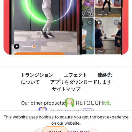
トランジション
エフェクト
連絡先
について
アプリをダウンロードします
サイトマップ
Our other products:
This website uses cookies to ensure you get the best experience
on our website.
Learn more