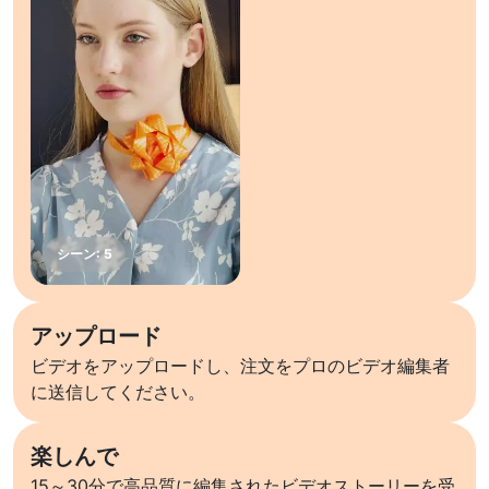
アップロード
ビデオをアップロードし、注文をプロのビデオ編集者
に送信してください。
楽しんで
15～30分で高品質に編集されたビデオストーリーを受