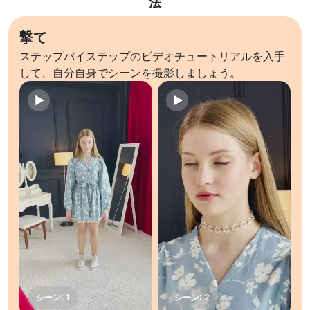
法
撃て
ステップバイステップのビデオチュートリアルを入手
して、自分自身でシーンを撮影しましょう。