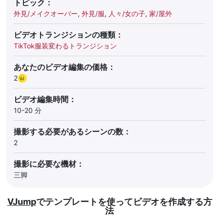
トピック：
外見/メイクオーバー
,
外見/服
,
人々/女の子
,
家/屋外
ビデオトランジションの種類：
TikTok服装変わるトランジション
あなたのビデオ編集の価格：
2
ビデオ編集時間：
10-20 分
撮影する必要があるシーンの数：
2
撮影に必要な機材：
三脚
VJump
でテンプレートを使ってビデオを作成する方
法