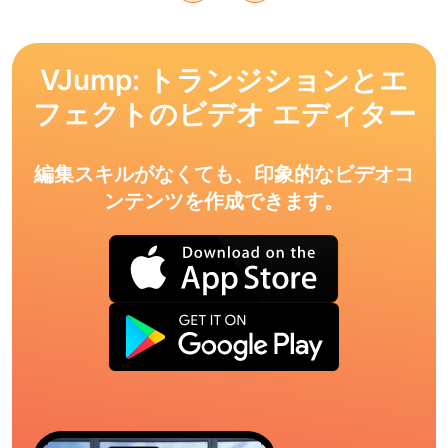
VJump: トランジションとエ
フェクトのビデオ エディター
編集スキルがなくても、印象的なビデオコ
ンテンツを作成できます。