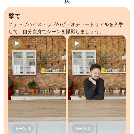
法
撃て
ステップバイステップのビデオチュートリアルを入手
して、自分自身でシーンを撮影しましょう。