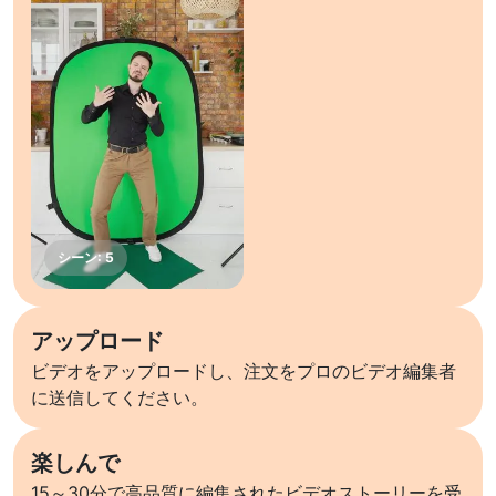
アップロード
ビデオをアップロードし、注文をプロのビデオ編集者
に送信してください。
楽しんで
15～30分で高品質に編集されたビデオストーリーを受