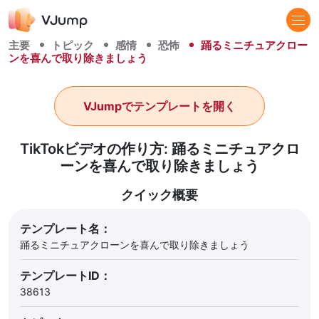
主要
トピック
感情
恐怖
踊るミニチュアクロー
ンを喜んで取り除きましょう
VJumpでテンプレートを開く
TikTokビデオの作り方: 踊るミニチュアクロ
ーンを喜んで取り除きましょう
クイック概要
テンプレート名：
踊るミニチュアクローンを喜んで取り除きましょう
テンプレートID：
38613