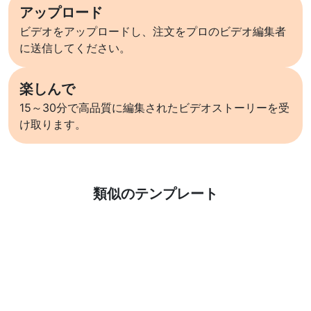
アップロード
ビデオをアップロードし、注文をプロのビデオ編集者
に送信してください。
楽しんで
15～30分で高品質に編集されたビデオストーリーを受
け取ります。
詳しくはこちら
類似のテンプレート