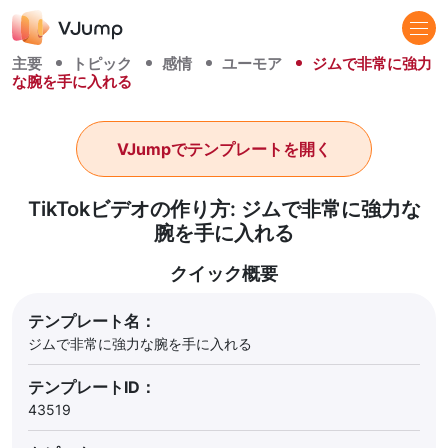
主要
トピック
感情
ユーモア
ジムで非常に強力
な腕を手に入れる
VJumpでテンプレートを開く
TikTokビデオの作り方: ジムで非常に強力な
腕を手に入れる
クイック概要
テンプレート名：
ジムで非常に強力な腕を手に入れる
テンプレートID：
43519