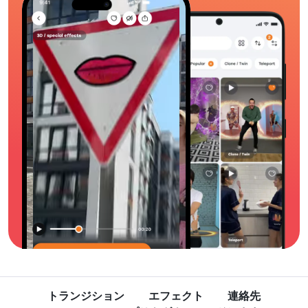
トランジション
エフェクト
連絡先