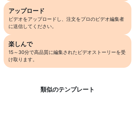
アップロード
ビデオをアップロードし、注文をプロのビデオ編集者
に送信してください。
楽しんで
15～30分で高品質に編集されたビデオストーリーを受
け取ります。
詳しくはこちら
類似のテンプレート