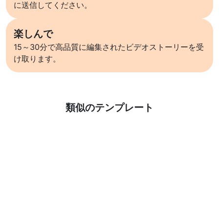
に送信してください。
楽しんで
15～30分で高品質に編集されたビデオストーリーを受
け取ります。
詳しくはこちら
類似のテンプレート